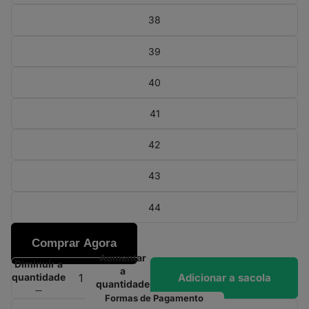
38
39
40
41
42
43
44
Comprar Agora
Aumentar
Diminuir a
a
Adicionar a sacola
quantidade
quantidade
Formas de Pagamento