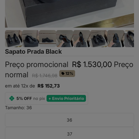
Sapato Prada Black
Preço promocional
R$ 1.530,00
Preço
normal
12%
R$ 1.746,98
em até 12x de
R$ 152,73
5% OFF
no pix
+ Envio Prioritário
Tamanho:
36
36
37