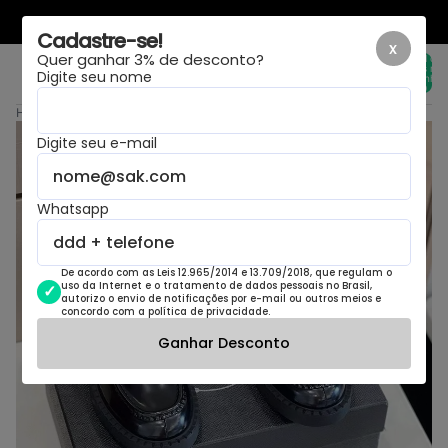
LAYOUT NOVO, MESMA LOJA
Cadastre-se!
x
Quer ganhar 3% de desconto?
Total de
itens no
Digite seu nome
carrinho:
0
Home
›
Sapato Prada Black
Digite seu e-mail
Whatsapp
De acordo com as Leis 12.965/2014 e 13.709/2018, que regulam o
uso da Internet e o tratamento de dados pessoais no Brasil,
autorizo o envio de notificações por e-mail ou outros meios e
concordo com a política de privacidade.
Ganhar Desconto