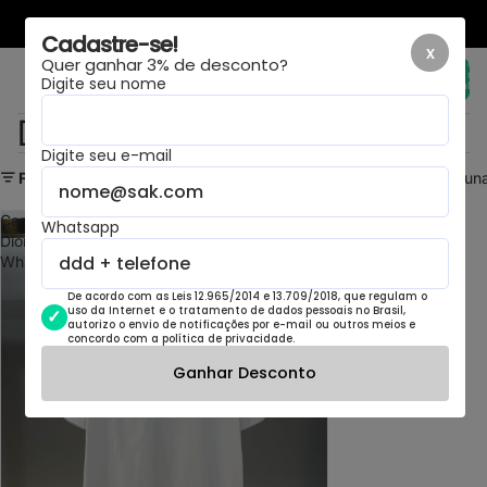
LAYOUT NOVO, MESMA LOJA
Cadastre-se!
x
Quer ganhar 3% de desconto?
Total de
itens no
Digite seu nome
carrinho:
0
DIOR - CAMISETAS
Digite seu e-mail
Filtrar
Grade da colun
Camiseta
Whatsapp
Dior
White
De acordo com as Leis 12.965/2014 e 13.709/2018, que regulam o
uso da Internet e o tratamento de dados pessoais no Brasil,
autorizo o envio de notificações por e-mail ou outros meios e
concordo com a política de privacidade.
Ganhar Desconto