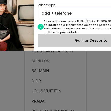
Whatsapp
LOUIS VUITTON
PRADA
De acordo com as Leis 12.965/2014 e 13.709/20
da Internet e o tratamento de dados pessoais 
envio de notificações por e-mail ou outros m
UGG
política de privacidade.
Ganhar Desconto
VALENTINO
YVES SAINT LAURENT
CHINELOS
BALMAIN
DIOR
LOUIS VUITTON
PRADA