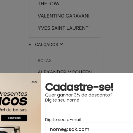
THE ROW
VALENTINO GARAVANI
YVES SAINT LAURENT
CALÇADOS
BOTAS
ALEXANDER MCQUEEN
Cadastre-se!
CELINE
Quer ganhar 3% de desconto?
CHANEL
Digite seu nome
DIOR
Digite seu e-mail
FENDI
HERMÈS