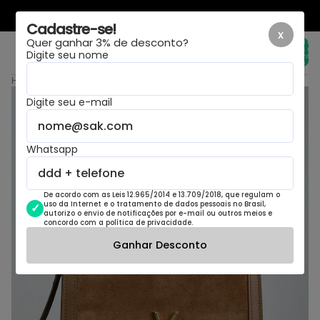
LAYOUT NOVO, MESMA LOJA
Cadastre-se!
x
Quer ganhar 3% de desconto?
Total de
itens no
Digite seu nome
carrinho:
0
Home
›
Saint Laurent Suede Smooth Calfskin Monogram Medium Solferino Cinnamon
Digite seu e-mail
Whatsapp
De acordo com as Leis 12.965/2014 e 13.709/2018, que regulam o
uso da Internet e o tratamento de dados pessoais no Brasil,
autorizo o envio de notificações por e-mail ou outros meios e
concordo com a política de privacidade.
Ganhar Desconto