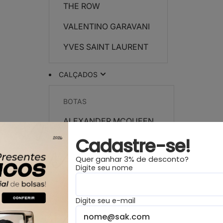
THE ROW
VALENTINO GARAVANI
YVES SAINT LAURENT
CALÇADOS
BOTAS
ALEXANDER MCQUEEN
Cadastre-se!
CELINE
Quer ganhar 3% de desconto?
CHANEL
Digite seu nome
DIOR
Digite seu e-mail
FENDI
HERMÈS