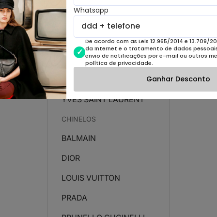
Whatsapp
LOUIS VUITTON
PRADA
De acordo com as Leis 12.965/2014 e 13.709/20
da Internet e o tratamento de dados pessoais 
envio de notificações por e-mail ou outros m
UGG
política de privacidade.
Ganhar Desconto
VALENTINO
YVES SAINT LAURENT
CHINELOS
BALMAIN
DIOR
LOUIS VUITTON
PRADA