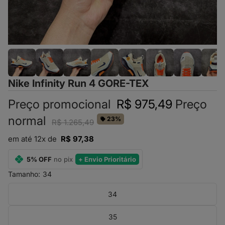
Nike Infinity Run 4 GORE-TEX
Preço promocional
R$ 975,49
Preço
normal
23%
R$ 1.265,49
em até 12x de
R$ 97,38
5% OFF
no pix
+ Envio Prioritário
Tamanho:
34
34
35