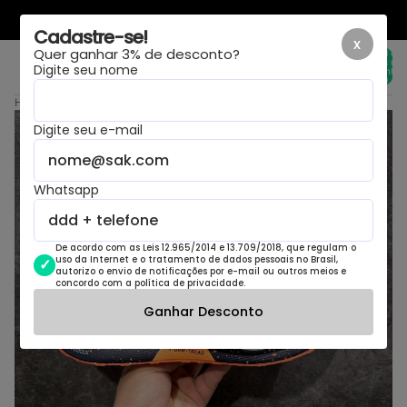
LAYOUT NOVO, MESMA LOJA
Cadastre-se!
x
Quer ganhar 3% de desconto?
Total de
itens no
Digite seu nome
carrinho:
0
Home
›
Nike Infinity Run 4 GORE-TEX
Digite seu e-mail
Whatsapp
De acordo com as Leis 12.965/2014 e 13.709/2018, que regulam o
uso da Internet e o tratamento de dados pessoais no Brasil,
autorizo o envio de notificações por e-mail ou outros meios e
concordo com a política de privacidade.
Ganhar Desconto