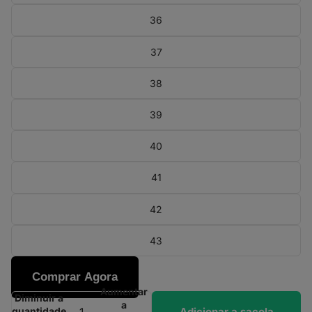
36
37
38
39
40
41
42
43
Comprar Agora
Aumentar
Diminuir a
a
Adicionar a sacola
quantidade