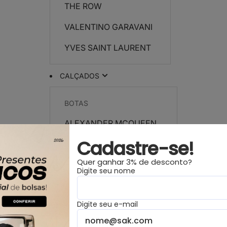
THE ROW
VALENTINO GARAVANI
YVES SAINT LAURENT
CALÇADOS
BOTAS
ALEXANDER MCQUEEN
Cadastre-se!
CELINE
Quer ganhar 3% de desconto?
CHANEL
Digite seu nome
DIOR
Digite seu e-mail
FENDI
HERMÈS