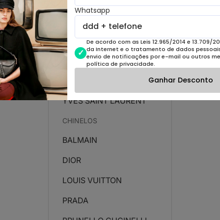
Whatsapp
LOUIS VUITTON
PRADA
De acordo com as Leis 12.965/2014 e 13.709/20
da Internet e o tratamento de dados pessoais 
envio de notificações por e-mail ou outros m
UGG
política de privacidade.
Ganhar Desconto
VALENTINO
YVES SAINT LAURENT
CHINELOS
BALMAIN
DIOR
LOUIS VUITTON
PRADA