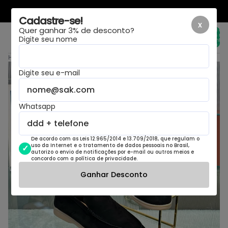
LAYOUT NOVO, MESMA LOJA
Cadastre-se!
x
Quer ganhar 3% de desconto?
Total de
itens no
Digite seu nome
carrinho:
0
Home
›
Loro Piana Summer Walk Camurça Preto.
Digite seu e-mail
Whatsapp
De acordo com as Leis 12.965/2014 e 13.709/2018, que regulam o
uso da Internet e o tratamento de dados pessoais no Brasil,
autorizo o envio de notificações por e-mail ou outros meios e
concordo com a política de privacidade.
Ganhar Desconto