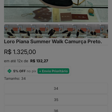
Loro Piana Summer Walk Camurça Preto.
R$ 1.325,00
em até 12x de
R$ 132,27
5% OFF
no pix
+ Envio Prioritário
Tamanho:
34
34
35
36