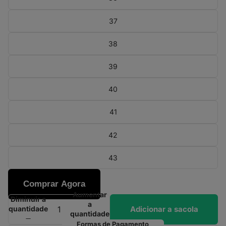
37
38
39
40
41
42
43
Comprar Agora
Aumentar
Diminuir a
a
Adicionar a sacola
quantidade
quantidade
Formas de Pagamento