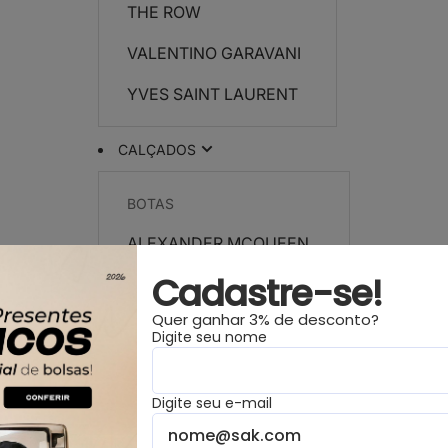
THE ROW
VALENTINO GARAVANI
YVES SAINT LAURENT
CALÇADOS
BOTAS
ALEXANDER MCQUEEN
Cadastre-se!
CELINE
Quer ganhar 3% de desconto?
CHANEL
Digite seu nome
DIOR
Digite seu e-mail
FENDI
HERMÈS