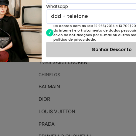
Whatsapp
LOUIS VUITTON
PRADA
De acordo com as Leis 12.965/2014 e 13.709/20
da Internet e o tratamento de dados pessoais 
envio de notificações por e-mail ou outros m
UGG
política de privacidade.
Ganhar Desconto
VALENTINO
YVES SAINT LAURENT
CHINELOS
BALMAIN
DIOR
LOUIS VUITTON
PRADA