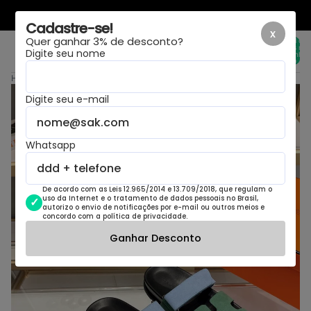
LAYOUT NOVO, MESMA LOJA
Cadastre-se!
x
Quer ganhar 3% de desconto?
Total de
itens no
Digite seu nome
carrinho:
0
Home
›
Hermes Chypre Forest Sky
Digite seu e-mail
Whatsapp
De acordo com as Leis 12.965/2014 e 13.709/2018, que regulam o
uso da Internet e o tratamento de dados pessoais no Brasil,
autorizo o envio de notificações por e-mail ou outros meios e
concordo com a política de privacidade.
Ganhar Desconto