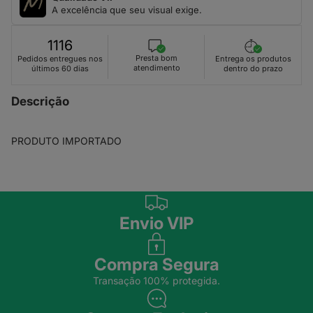
A excelência que seu visual exige.
1116
Presta bom
Pedidos entregues nos
Entrega os produtos
atendimento
últimos 60 dias
dentro do prazo
Descrição
PRODUTO IMPORTADO
Envio VIP
Compra Segura
Transação 100% protegida.