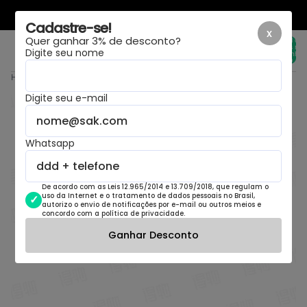
LAYOUT NOVO, MESMA LOJA
Cadastre-se!
x
Quer ganhar 3% de desconto?
Total de
itens no
Digite seu nome
carrinho:
0
Home
›
Gucci Plain Leather Loafers Black
Digite seu e-mail
Whatsapp
De acordo com as Leis 12.965/2014 e 13.709/2018, que regulam o
uso da Internet e o tratamento de dados pessoais no Brasil,
autorizo o envio de notificações por e-mail ou outros meios e
concordo com a política de privacidade.
Ganhar Desconto