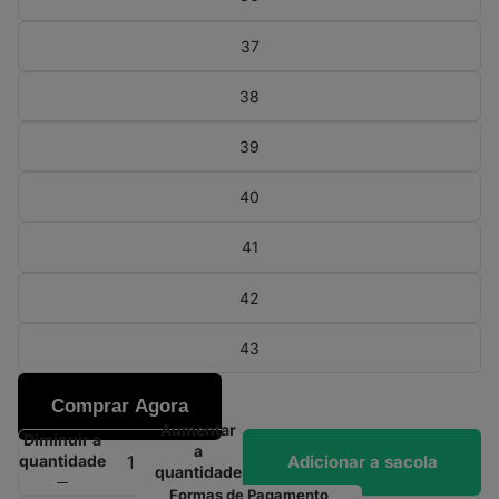
37
38
39
40
41
42
43
Comprar Agora
Aumentar
Diminuir a
a
Adicionar a sacola
quantidade
quantidade
Formas de Pagamento