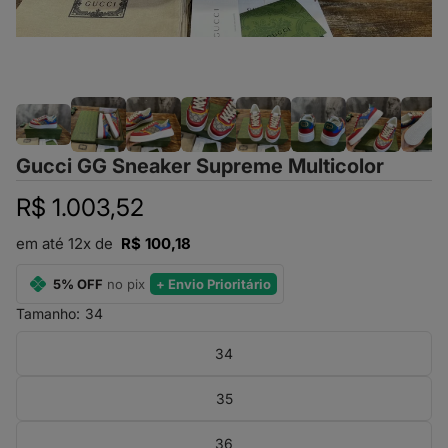
Gucci GG Sneaker Supreme Multicolor
R$ 1.003,52
em até 12x de
R$ 100,18
5% OFF
no pix
+ Envio Prioritário
Tamanho:
34
34
35
36