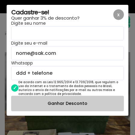
LAYOUT NOVO, MESMA LOJA
Cadastre-se!
x
Quer ganhar 3% de desconto?
Total de
itens no
Digite seu nome
carrinho:
0
Home
›
Gucci GG Sneaker Supreme Multicolor
Digite seu e-mail
Whatsapp
De acordo com as Leis 12.965/2014 e 13.709/2018, que regulam o
uso da Internet e o tratamento de dados pessoais no Brasil,
autorizo o envio de notificações por e-mail ou outros meios e
concordo com a política de privacidade.
Ganhar Desconto