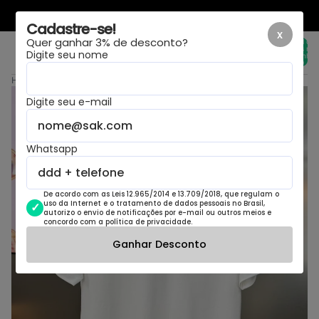
LAYOUT NOVO, MESMA LOJA
Cadastre-se!
x
Quer ganhar 3% de desconto?
Total de
itens no
Digite seu nome
carrinho:
0
Home
›
Camiseta Lv
Digite seu e-mail
Whatsapp
De acordo com as Leis 12.965/2014 e 13.709/2018, que regulam o
uso da Internet e o tratamento de dados pessoais no Brasil,
autorizo o envio de notificações por e-mail ou outros meios e
concordo com a política de privacidade.
Ganhar Desconto